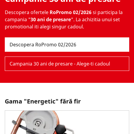
Descopera ofertele
RoPromo 02/2026
si participa la
campania "
30 ani de presare
". La achizitia unui set
promotional iti alegi singur cadoul.
Descopera RoPromo 02/2026
Campania 30 ani de presare - Alege-ti cadoul
Gama "Energetic" fără fir