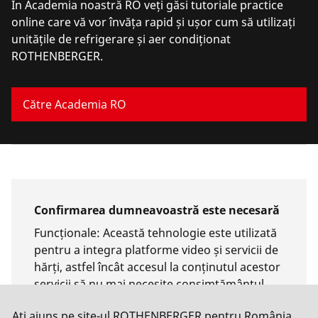
În Academia noastră RO veți găsi tutoriale practice
online care vă vor învăța rapid și ușor cum să utilizați
unitățile de refrigerare și aer condiționat
ROTHENBERGER.
Către Academia RO
Confirmarea dumneavoastră este necesară
Funcționale
:
Această tehnologie este utilizată
pentru a integra platforme video și servicii de
hărți, astfel încât accesul la conținutul acestor
servicii să nu mai necesite consimțământul
manual.
Ați ajuns pe site-ul ROTHENBERGER pentru România,