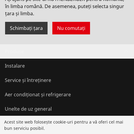
în limba română. De asemenea, puteți selecta singur
Permiteți utilizarea
țara și limba.
Schimbați țara
Nu comutați
Produse
Instalare
Service și întreținere
Aer condiționat și refrigerare
Unelte de uz general
Acest site web folosește cookie-uri pentru a vă oferi cel mai
bun serviciu posibil.
Service și plusvaloare