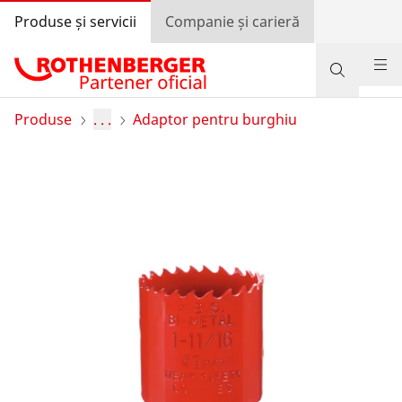
Produse și servicii
Companie și carieră
Produse
Produse
. . .
Adaptor pentru burghiu
Suport și servicii
Învață și economisește
Programul de bonusuri
Autentificare
Selectarea țării
Companie și carieră