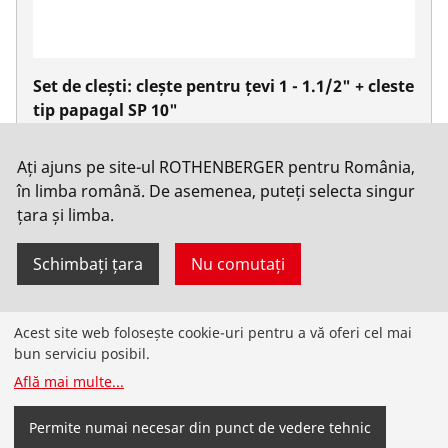
Set de clești: clește pentru țevi 1 - 1.1/2" + cleste
tip papagal SP 10"
Nu. 070140X
Ați ajuns pe site-ul ROTHENBERGER pentru România,
în limba română. De asemenea, puteți selecta singur
țara și limba.
Schimbați țara
Nu comutați
Acest site web folosește cookie-uri pentru a vă oferi cel mai
Produse
bun serviciu posibil.
Află mai multe
...
Instalare
Permite numai necesar din punct de vedere tehnic
Service și întreținere